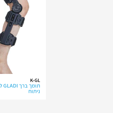
K-GL
תומ
ניתוח