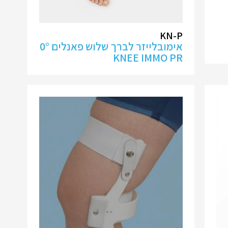
KN-P
אימובלייזר לברך שלוש פאנלים 0°
KNEE IMMO PR