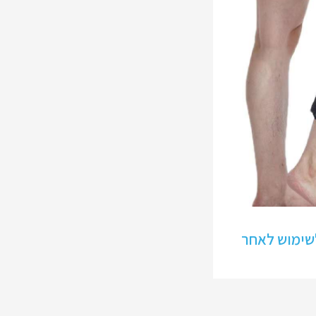
ך ברך GLADI לשימוש לאחר