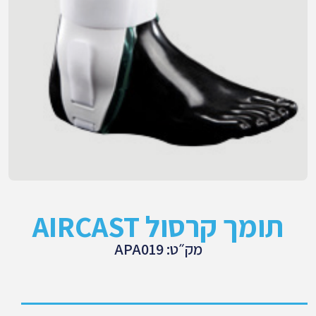
תומך קרסול AIRCAST
מק״ט: APA019