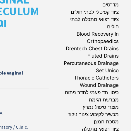
מדרסים
ציוד קפיטלי לבתי חולים
וג
ציוד רפואי מתכלה לבתי
חולים
Blood Recovery In
Orthopaedics
Drentech Chest Drains
Fluted Drains
Percutaneous Drainage
Set Unico
ble Vaginal
Thoracic Catheters
)
Wound Drainage
כיסוי חד פעמי לחדר ניתוח
מברשת דגימה
מוצרי טיפול נמרץ
A.
מכשיר לקיבוע צינור ניקוז
מסכת חמצן
atory / Clinic.
ציוד רפואי מתכלה