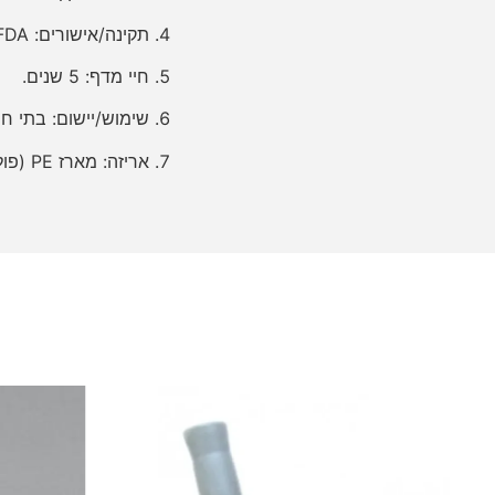
תקינה/אישורים: CE / ISO13485 / FDA.
חיי מדף: 5 שנים.
שימוש/יישום: בתי חו
אריזה: מארז PE (פוליאתילן) אישי / שקית למינציה / מארז נייר-פולימר.