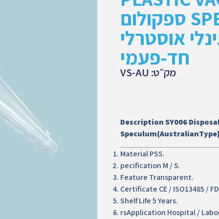
SPECULUM ספקולום
ינלי אוסטרלי
חד-פעמי
מק״ט: VS-AU
Description SY006 Disposa
Speculum(AustralianType
Material PSS.
pecification M / S.
Feature Transparent.
Certificate CE / ISO13485 / FD
Shelf Life 5 Years.
rsApplication Hospital / Labor