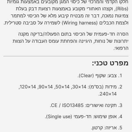
חלקו הקדמי והמרכזי של כיסוי המגן מקובעים באמצעות גומיות
(Ribs), וקצהו האחורי מקובע באמצעות רצועת דבק בעלת
צמיגות נמוכה, דבר זה מבטיח קיבוע מלא של הכיסוי למתמר
ולצמת הכבלים (Wiring harness) לשמירה על סביבה סטרילית.
הסרה חד-פעמית של הכיסוי בתום הפעולה/בדיקה מקנה
יתרונות של נוחות, היגיינה והפחתת עומס העבודה על הצוות
הרפואי.
מפרט טכני:
צבע: שקוף (Clear).
מידות (בס"מ): 14×30, 14×50, 14×90, 14×120,
14×240.
תקינה ואישורים: CE / ISO13485.
אופן שימוש: חד-פעמי (Single use).
אריזה: קרטון.