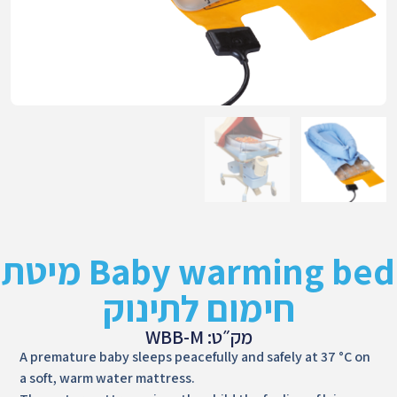
Baby warming bed מיטת
חימום לתינוק
מק״ט: WBB-M
A premature baby sleeps peacefully and safely at 37 °C on
a soft, warm water mattress.