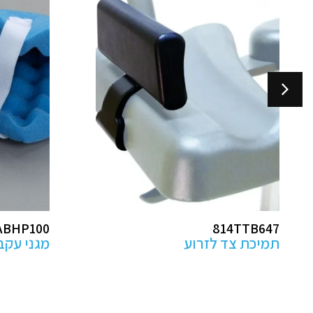
ABK2
ABHP100
מגני עקב למניעת פצעי לחץ
מזרן קיבו