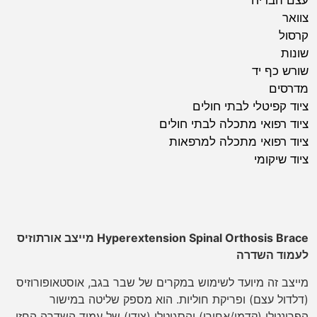
עצם הבריח
צוואר
קרסול
שונות
שורש כף יד
מדרסים
ציוד קפיטלי לבתי חולים
ציוד רפואי מתכלה לבתי חולים
ציוד רפואי מתכלה למרפאות
ציוד שיקומי
Hyperextension Spinal Orthosis Brace מייצב אורתוזיס
לעמוד השדרה
מייצב זה מיועד לשימוש במקרים של שבר בגב, אוסטאופורוזיס
(דלדול עצם) ופריקת חוליות. הוא מספק שליטה במישור
הפרונטלי (קדמי/אחורי) והסגיטלי (צידי) של עמוד השדרה החזי