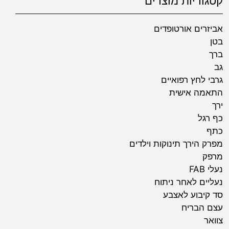
קטגוריות מוצרים
אביזרים אורטופדים
בטן
ברך
גב
גרבי לחץ רפואיים
התאמה אישית
ירך
כף רגל
כתף
מפרק הירך תינוקות וילדים
מרפק
נעלי FAB
נעליים לאחר ניתוח
סד קיבוע לאצבע
עצם הבריח
צוואר