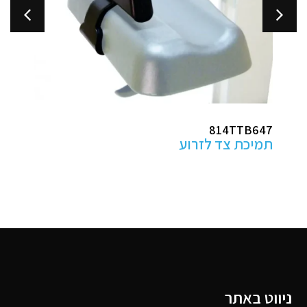
814TTB647
תמיכת צד לזרוע
ניווט באתר