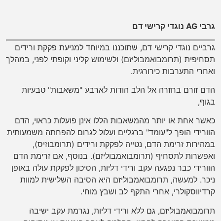
גרבי AG נוגדי קרישי דם
גרביים נוגדי קרישי דם, שתוכננו במיוחד למניעת פקקת ורידים
תסחיפית (תרומבואמבוליזם) ולשימוש קליני וקופתי לפני, במהלך
ואחרי התערבות כירורגית.
הדם זורם בחזרה אל הלב הודות לארבע "משאבות" טבעיות
בגוף,
כאשר אחת או יותר מהמשאבות הללו אינן פועלות כראוי, הדם
הוורידי הופך ל"עומד" ברגליים ועלול לגרום להפחתה משמעותית
במהירות זרימת הדם, נטייה לפקקת ורידים (תרומבוזיס),
ואפשרות לתסחיף (תרומבואמבוליזם). בנוסף, אם זרימת הדם
הוורידי כבר נפגעה עקב ורידי דליות, הסיכון לפקקת עולה באופן
ניכר. למעשה, תרומבואמבוליזם היא הסיבה השלישית למוות
קרדיווסקולרי, אחרי התקף לב ושבץ מוחי.
תרומבואמבוליזם, גם ללא ורידי דליות, נגרמת עקב ישיבה